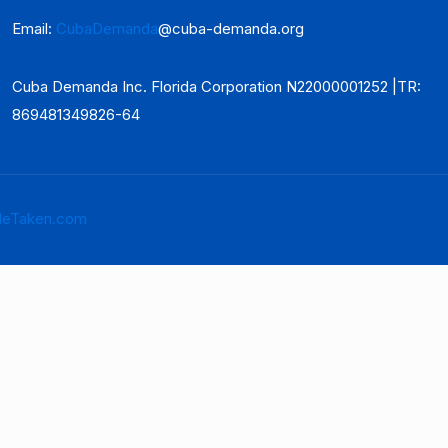
Email:
CubaDemanda
@cuba-demanda.org
Cuba Demanda Inc. Florida Corporation N22000001252 |TR:
869481349826-64
eTaken.com